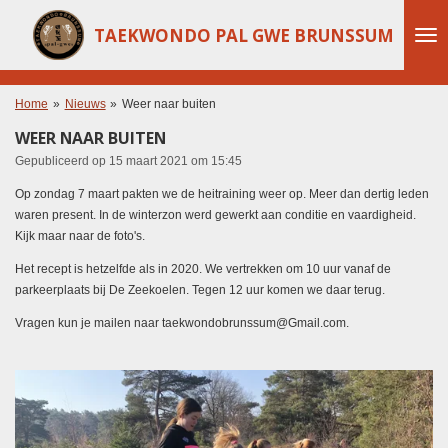
Ga
TAEKWONDO PAL GWE BRUNSSUM
direct
naar
de
hoofdinhoud
Home
»
Nieuws
»
Weer naar buiten
WEER NAAR BUITEN
Gepubliceerd op 15 maart 2021 om 15:45
Op zondag 7 maart pakten we de heitraining weer op. Meer dan dertig leden
waren present. In de winterzon werd gewerkt aan conditie en vaardigheid.
Kijk maar naar de foto's.
Het recept is hetzelfde als in 2020. We vertrekken om 10 uur vanaf de
parkeerplaats bij De Zeekoelen. Tegen 12 uur komen we daar terug.
Vragen kun je mailen naar taekwondobrunssum@Gmail.com.