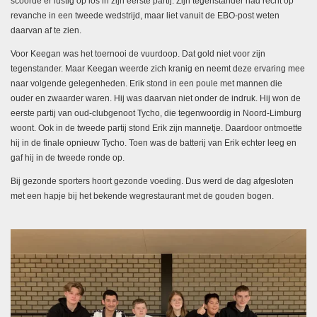
scoorde er lustig op los in zijn eerste partij. Zijn tegenstander had recht op
revanche in een tweede wedstrijd, maar liet vanuit de EBO-post weten
daarvan af te zien.
Voor Keegan was het toernooi de vuurdoop. Dat gold niet voor zijn
tegenstander. Maar Keegan weerde zich kranig en neemt deze ervaring mee
naar volgende gelegenheden. Erik stond in een poule met mannen die
ouder en zwaarder waren. Hij was daarvan niet onder de indruk. Hij won de
eerste partij van oud-clubgenoot Tycho, die tegenwoordig in Noord-Limburg
woont. Ook in de tweede partij stond Erik zijn mannetje. Daardoor ontmoette
hij in de finale opnieuw Tycho. Toen was de batterij van Erik echter leeg en
gaf hij in de tweede ronde op.
Bij gezonde sporters hoort gezonde voeding. Dus werd de dag afgesloten
met een hapje bij het bekende wegrestaurant met de gouden bogen.