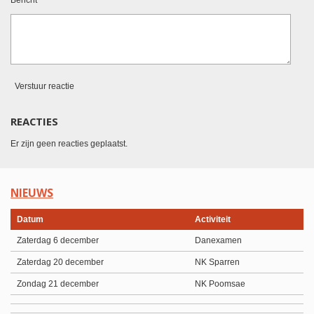
Bericht *
Verstuur reactie
REACTIES
Er zijn geen reacties geplaatst.
NIEUWS
Datum
Activiteit
Zaterdag 6 december
Danexamen
Zaterdag 20 december
NK Sparren
Zondag 21 december
NK Poomsae