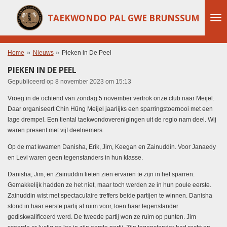
Ga
TAEKWONDO PAL GWE BRUNSSUM
direct
naar
de
hoofdinhoud
Home
»
Nieuws
»
Pieken in De Peel
PIEKEN IN DE PEEL
Gepubliceerd op 8 november 2023 om 15:13
Vroeg in de ochtend van zondag 5 november vertrok onze club naar Meijel.
Daar organiseert Chin Hûng Meijel jaarlijks een sparringstoernooi met een
lage drempel. Een tiental taekwondoverenigingen uit de regio nam deel. Wij
waren present met vijf deelnemers.
Op de mat kwamen Danisha, Erik, Jim, Keegan en Zainuddin. Voor Janaedy
en Levi waren geen tegenstanders in hun klasse.
Danisha, Jim, en Zainuddin lieten zien ervaren te zijn in het sparren.
Gemakkelijk hadden ze het niet, maar toch werden ze in hun poule eerste.
Zainuddin wist met spectaculaire treffers beide partijen te winnen. Danisha
stond in haar eerste partij al ruim voor, toen haar tegenstander
gediskwalificeerd werd. De tweede partij won ze ruim op punten. Jim